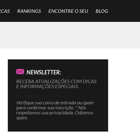
RCAS
RANKINGS
ENCONTRE O SEU
BLOG
NEWSLETTER:
RECEBA ATUALIZAÇÕES COM DICAS
E INFORMAÇÕES ESPECIAIS.
[wysija_form id="1"]
Verifique sua caixa de entrada ou spam
para confirmar sua inscrição. * Nós
respeitamos sua privacidade. Odiamos
spam.