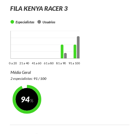
FILA KENYA RACER 3
Especialistas
Usuários
0 a 20
21 a 40
41 a 60
61 a 80
81 a 90
91 a 100
Média Geral
2 especialistas:
91 / 100
94