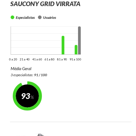
SAUCONY GRID VIRRATA
Especialistas
Usuários
0 a 20
21 a 40
41 a 60
61 a 80
81 a 90
91 a 100
Média Geral
3 especialistas:
91 / 100
93