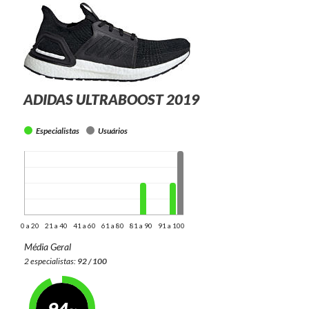
ADIDAS ULTRABOOST 2019
Especialistas
Usuários
0 a 20
21 a 40
41 a 60
61 a 80
81 a 90
91 a 100
Média Geral
2 especialistas:
92 / 100