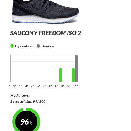
SAUCONY FREEDOM ISO 2
Especialistas
Usuários
0 a 20
21 a 40
41 a 60
61 a 80
81 a 90
91 a 100
Média Geral
2 especialistas:
94 / 100
96