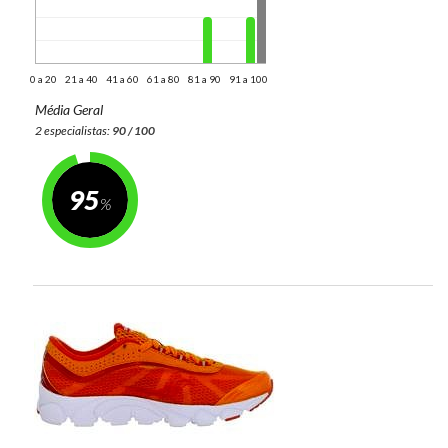
0 a 20
21 a 40
41 a 60
61 a 80
81 a 90
91 a 100
Média Geral
2 especialistas:
90 / 100
95