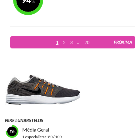
94
…
PRÓXIMA
1
2
3
20
NIKE LUNARSTELOS
Média Geral
76
1 especialistas:
80 / 100