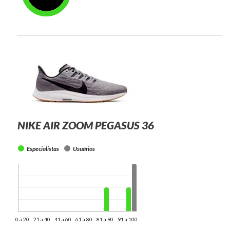
NIKE AIR ZOOM PEGASUS 36
Especialistas
Usuários
0 a 20
21 a 40
41 a 60
61 a 80
81 a 90
91 a 100