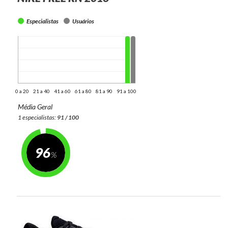
Especialistas
Usuários
0 a 20
21 a 40
41 a 60
61 a 80
81 a 90
91 a 100
Média Geral
1 especialistas:
91 / 100
96