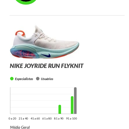
NIKE JOYRIDE RUN FLYKNIT
Especialistas
Usuários
0 a 20
21 a 40
41 a 60
61 a 80
81 a 90
91 a 100
Média Geral