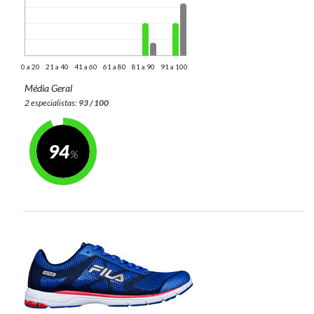
0 a 20
21 a 40
41 a 60
61 a 80
81 a 90
91 a 100
Média Geral
2 especialistas:
93 / 100
94