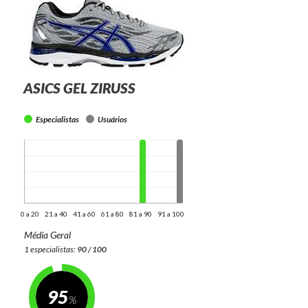
ASICS GEL ZIRUSS
Especialistas
Usuários
0 a 20
21 a 40
41 a 60
61 a 80
81 a 90
91 a 100
Média Geral
1 especialistas:
90 / 100
95