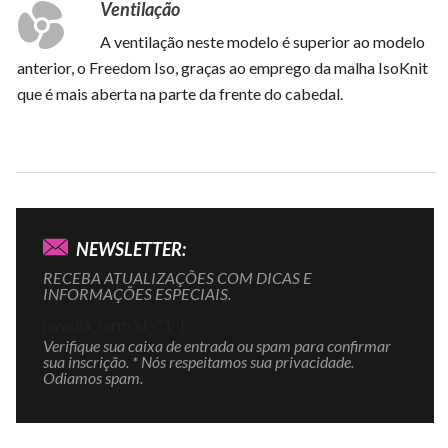
Ventilação
A ventilação neste modelo é superior ao modelo
anterior, o Freedom Iso, graças ao emprego da malha IsoKnit
que é mais aberta na parte da frente do cabedal.
NEWSLETTER:
RECEBA ATUALIZAÇÕES COM DICAS E
INFORMAÇÕES ESPECIAIS.
[wysija_form id="1"]
Verifique sua caixa de entrada ou spam para confirmar
sua inscrição. * Nós respeitamos sua privacidade.
Odiamos spam.