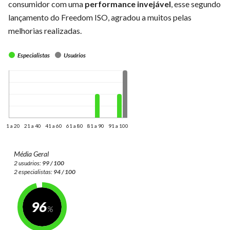
consumidor com uma
performance invejável
, esse segundo
lançamento do Freedom ISO, agradou a muitos pelas
melhorias realizadas.
Especialistas
Usuários
1 a 20
21 a 40
41 a 60
61 a 80
81 a 90
91 a 100
Média Geral
2 usuários:
99 / 100
2 especialistas:
94 / 100
96