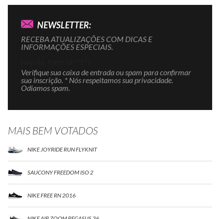
NEWSLETTER:
RECEBA ATUALIZAÇÕES COM DICAS E
INFORMAÇÕES ESPECIAIS.
[wysija_form id="1"]
Verifique sua caixa de entrada ou spam para confirmar
sua inscrição. * Nós respeitamos sua privacidade.
Odiamos spam.
MAIS BEM VOTADOS
NIKE JOYRIDE RUN FLYKNIT
SAUCONY FREEDOM ISO 2
NIKE FREE RN 2016
NIKE AIR ZOOM PEGASUS 36