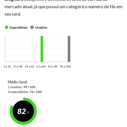
mercado atual, já que possui um categórico número de fãs em
seu
card
.
Especialistas
Usuários
1 a 20
21 a 40
41 a 60
61 a 80
81 a 90
91 a 100
Média Geral
1 usuários:
99 / 100
3 especialistas:
76 / 100
82