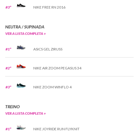
#3º
NIKE FREE RN 2016
NEUTRA / SUPINADA
VER A LISTA COMPLETA +
#1º
ASICS GEL ZIRUSS
#2º
NIKE AIR ZOOM PEGASUS 34
#3º
NIKE ZOOM WINFLO 4
TREINO
VER A LISTA COMPLETA +
#1º
NIKE JOYRIDE RUN FLYKNIT