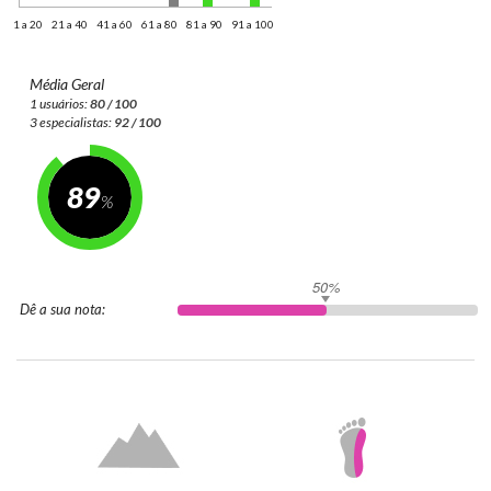
1 a 20
21 a 40
41 a 60
61 a 80
81 a 90
91 a 100
Média Geral
1 usuários:
80 / 100
3 especialistas:
92 / 100
89
50%
Dê a sua nota: