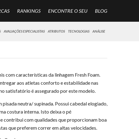
RCAS
RANKINGS
ENCONTRE O SEU
BLOG
S
AVALIAÇÕES ESPECIALISTAS
ATRIBUTOS
TECNOLOGIAS
ANÁLISE
is com características da linhagem Fresh Foam.
ntregar aos atletas conforto e estabilidade nas
no satisfatório é assegurado por este modelo.
 pisada neutra/ supinada. Possui cabedal elogiado,
a costura interna. Isto deixa o pé
s e contribui com qualidades que proporcionam boa
tas que preferem correr em altas velocidades.