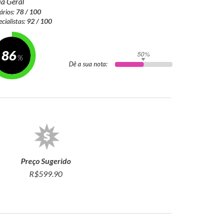
a Geral
ários:
78 / 100
ecialistas:
92 / 100
86
50%
Dê a sua nota:
Preço Sugerido
m
R$599.90