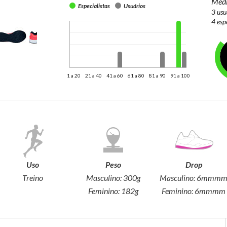
Médi
Especialistas
Usuários
3 usu
4 esp
1 a 20
21 a 40
41 a 60
61 a 80
81 a 90
91 a 100
Uso
Peso
Drop
Treino
Masculino:
300g
Masculino:
6mmm
Feminino:
182g
Feminino:
6mmmm