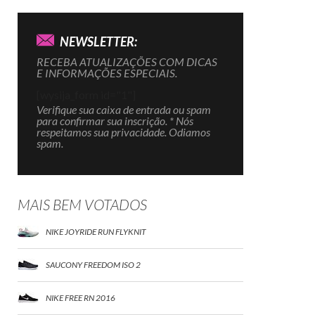
NEWSLETTER:
RECEBA ATUALIZAÇÕES COM DICAS
E INFORMAÇÕES ESPECIAIS.
[wysija_form id="1"]
Verifique sua caixa de entrada ou spam
para confirmar sua inscrição. * Nós
respeitamos sua privacidade. Odiamos
spam.
MAIS BEM VOTADOS
NIKE JOYRIDE RUN FLYKNIT
SAUCONY FREEDOM ISO 2
NIKE FREE RN 2016