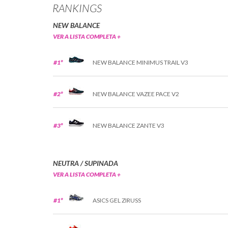
RANKINGS
NEW BALANCE
VER A LISTA COMPLETA +
#1º
NEW BALANCE MINIMUS TRAIL V3
#2º
NEW BALANCE VAZEE PACE V2
#3º
NEW BALANCE ZANTE V3
NEUTRA / SUPINADA
VER A LISTA COMPLETA +
#1º
ASICS GEL ZIRUSS