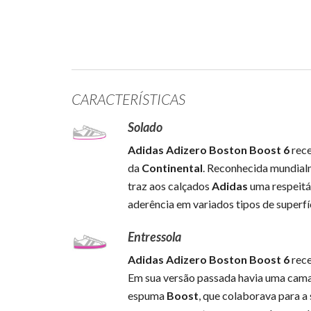
CARACTERÍSTICAS
Solado
Adidas Adizero Boston Boost 6
rece
da
Continental
. Reconhecida mundial
traz aos calçados
Adidas
uma respeitáv
aderência em variados tipos de superfí
Entressola
Adidas Adizero Boston Boost 6
rece
Em sua versão passada havia uma cam
espuma
Boost
, que colaborava para a