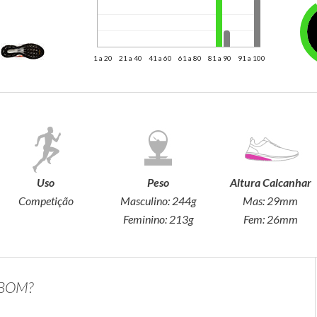
1 a 20
21 a 40
41 a 60
61 a 80
81 a 90
91 a 100
Uso
Peso
Altura Calcanhar
Competição
Masculino:
244g
Mas:
29mm
Feminino:
213g
Fem:
26mm
 BOM?