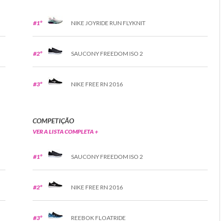
#1º
NIKE JOYRIDE RUN FLYKNIT
#2º
SAUCONY FREEDOM ISO 2
#3º
NIKE FREE RN 2016
COMPETIÇÃO
VER A LISTA COMPLETA +
#1º
SAUCONY FREEDOM ISO 2
#2º
NIKE FREE RN 2016
#3º
REEBOK FLOATRIDE