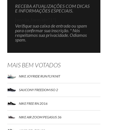
RECEBA ATUALIZAÇÕES COM DICAS
E INFORMAÇÕES ESPECIAIS.
[wysija_form id="1"]
Verifique sua caixa de entrada ou spam
para confirmar sua inscrição. * Nós
respeitamos sua privacidade. Odiamos
spam.
MAIS BEM VOTADOS
NIKE JOYRIDE RUN FLYKNIT
SAUCONY FREEDOM ISO 2
NIKE FREE RN 2016
NIKE AIR ZOOM PEGASUS 36