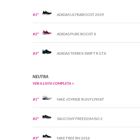
#1º
ADIDAS ULTRABOOST 2019
#2º
ADIDAS PURE BOOST X
#3º
ADIDAS TERREX SWIFT R GTX
NEUTRA
VER A LISTA COMPLETA +
#1º
NIKE JOYRIDE RUN FLYKNIT
#2º
SAUCONY FREEDOM ISO 2
#3º
NIKE FREE RN 2016