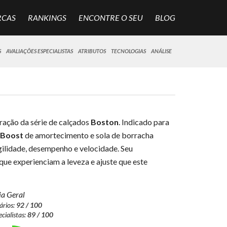
RCAS
RANKINGS
ENCONTRE O SEU
BLOG
S
AVALIAÇÕES ESPECIALISTAS
ATRIBUTOS
TECNOLOGIAS
ANÁLISE
ração da série de calçados
Boston
. Indicado para
Boost
de amortecimento e sola de borracha
gilidade, desempenho e velocidade. Seu
ue experienciam a leveza e ajuste que este
a Geral
ários:
92 / 100
ecialistas:
89 / 100