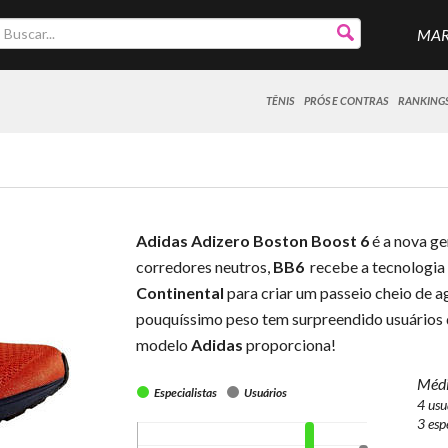
MA
TÊNIS
PRÓS E CONTRAS
RANKING
Adidas Adizero Boston Boost 6
é a nova ge
corredores neutros,
BB6
recebe a tecnologia
Continental
para criar um passeio cheio de a
pouquíssimo peso tem surpreendido usuários q
modelo
Adidas
proporciona!
Médi
Especialistas
Usuários
4 usu
3 esp