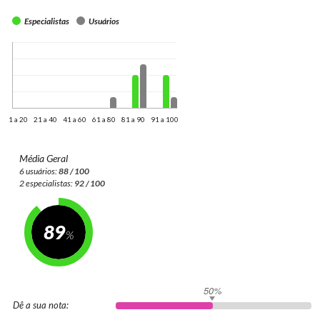
Especialistas
Usuários
1 a 20
21 a 40
41 a 60
61 a 80
81 a 90
91 a 100
Média Geral
6 usuários:
88 / 100
2 especialistas:
92 / 100
89
50%
Dê a sua nota: