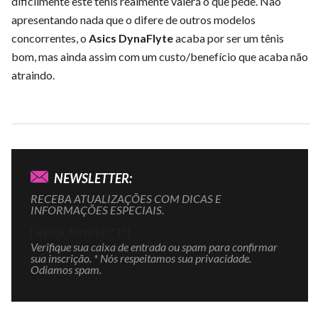
dificilmente este tênis realmente valerá o que pede. Não
apresentando nada que o difere de outros modelos
concorrentes, o
Asics DynaFlyte
acaba por ser um tênis
bom, mas ainda assim com um custo/benefício que acaba não
atraindo.
NEWSLETTER:
RECEBA ATUALIZAÇÕES COM DICAS E
INFORMAÇÕES ESPECIAIS.
[wysija_form id="1"]
Verifique sua caixa de entrada ou spam para confirmar
sua inscrição. * Nós respeitamos sua privacidade.
Odiamos spam.