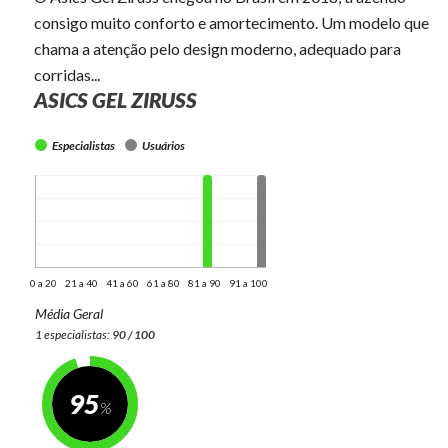
consigo muito conforto e amortecimento. Um modelo que
chama a atenção pelo design moderno, adequado para
corridas...
ASICS GEL ZIRUSS
Especialistas
Usuários
0 a 20
21 a 40
41 a 60
61 a 80
81 a 90
91 a 100
Média Geral
1 especialistas:
90 / 100
95