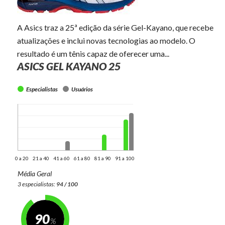
A Asics traz a 25ª edição da série Gel-Kayano, que recebe
atualizações e inclui novas tecnologias ao modelo. O
resultado é um tênis capaz de oferecer uma...
ASICS GEL KAYANO 25
Especialistas
Usuários
0 a 20
21 a 40
41 a 60
61 a 80
81 a 90
91 a 100
Média Geral
3 especialistas:
94 / 100
90