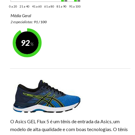
0 a 20
21 a 40
41 a 60
61 a 80
81 a 90
91 a 100
Média Geral
2 especialistas:
91 / 100
92
O Asics GEL Flux 5 é um tênis de entrada da Asics, um
modelo de alta qualidade e com boas tecnologias. O tênis