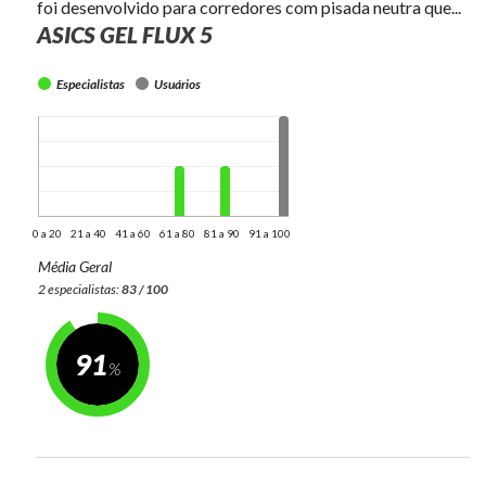
foi desenvolvido para corredores com pisada neutra que...
ASICS GEL FLUX 5
Especialistas
Usuários
0 a 20
21 a 40
41 a 60
61 a 80
81 a 90
91 a 100
Média Geral
2 especialistas:
83 / 100
91