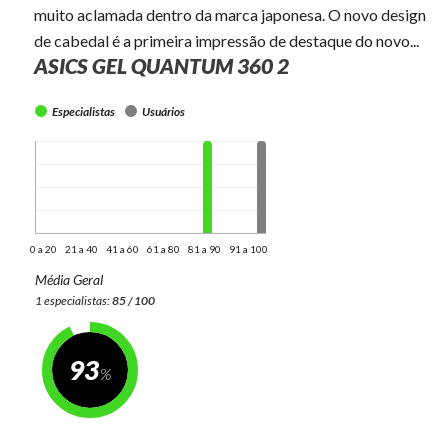
muito aclamada dentro da marca japonesa. O novo design
de cabedal é a primeira impressão de destaque do novo...
ASICS GEL QUANTUM 360 2
Especialistas
Usuários
0 a 20
21 a 40
41 a 60
61 a 80
81 a 90
91 a 100
Média Geral
1 especialistas:
85 / 100
93