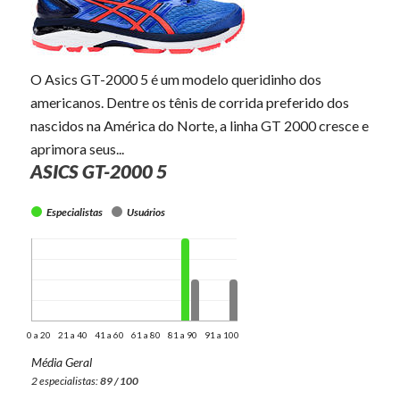
O Asics GT-2000 5 é um modelo queridinho dos
americanos. Dentre os tênis de corrida preferido dos
nascidos na América do Norte, a linha GT 2000 cresce e
aprimora seus...
ASICS GT-2000 5
Especialistas
Usuários
0 a 20
21 a 40
41 a 60
61 a 80
81 a 90
91 a 100
Média Geral
2 especialistas:
89 / 100