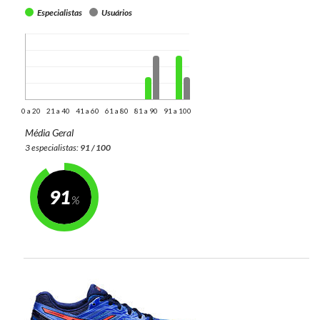
Especialistas
Usuários
0 a 20
21 a 40
41 a 60
61 a 80
81 a 90
91 a 100
Média Geral
3 especialistas:
91 / 100
91