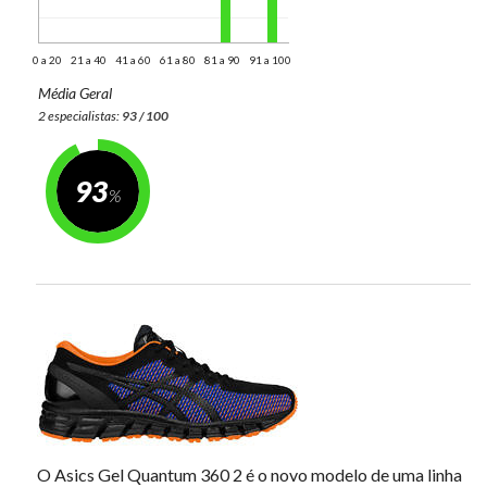
0 a 20
21 a 40
41 a 60
61 a 80
81 a 90
91 a 100
Média Geral
2 especialistas:
93 / 100
93
O Asics Gel Quantum 360 2 é o novo modelo de uma linha