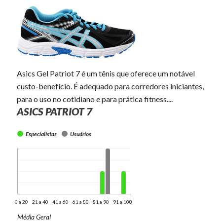
Asics Gel Patriot 7 é um tênis que oferece um notável
custo-benefício. É adequado para corredores iniciantes,
para o uso no cotidiano e para prática fitness....
ASICS PATRIOT 7
Especialistas
Usuários
0 a 20
21 a 40
41 a 60
61 a 80
81 a 90
91 a 100
Média Geral