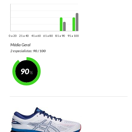
0 a 20
21 a 40
41 a 60
61 a 80
81 a 90
91 a 100
Média Geral
2 especialistas:
90 / 100
90