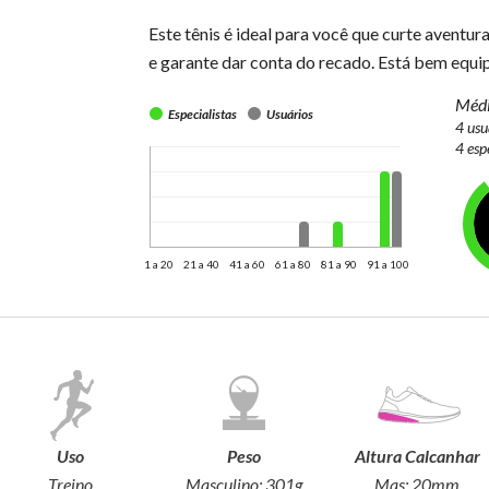
Este tênis é ideal para você que curte aventur
e garante dar conta do recado. Está bem equi
Médi
Especialistas
Usuários
4 usu
4 esp
1 a 20
21 a 40
41 a 60
61 a 80
81 a 90
91 a 100
Uso
Peso
Altura Calcanhar
Treino
Masculino:
301g
Mas:
20mm