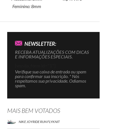
Feminino:
8mm
NEWSLETTER:
RECEBA ATUALIZAÇÕES COM DICAS
E INFORMAÇÕES ESPECIAIS.
[wysija_form id="1"]
Verifique sua caixa de entrada ou spam
para confirmar sua inscrição. * Nós
respeitamos sua privacidade. Odiamos
spam.
MAIS BEM VOTADOS
NIKE JOYRIDE RUN FLYKNIT