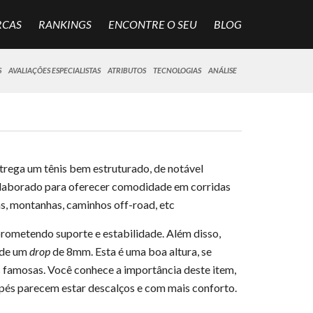
RCAS
RANKINGS
ENCONTRE O SEU
BLOG
S
AVALIAÇÕES ESPECIALISTAS
ATRIBUTOS
TECNOLOGIAS
ANÁLISE
trega um tênis bem estruturado, de notável
 elaborado para oferecer comodidade em corridas
as, montanhas, caminhos off-road, etc
prometendo suporte e estabilidade. Além disso,
 de um
drop
de 8mm. Esta é uma boa altura, se
famosas. Você conhece a importância deste item,
pés parecem estar descalços e com mais conforto.