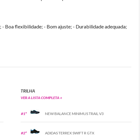
 - Boa flexibilidade; - Bom ajuste; - Durabilidade adequada;
TRILHA
VER A LISTA COMPLETA +
#1º
NEW BALANCE MINIMUS TRAIL V3
#2º
ADIDAS TERREX SWIFT R GTX