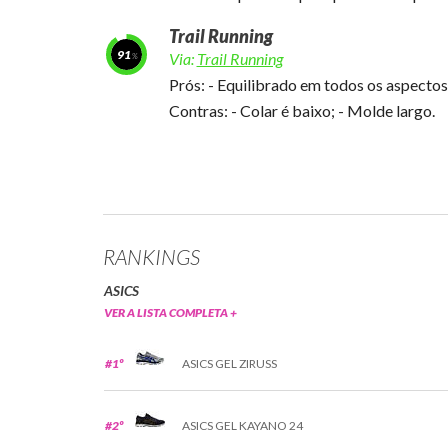
Trail Running
91
Via:
Trail Running
Prós: - Equilibrado em todos os aspectos;
Contras: - Colar é baixo; - Molde largo.
RANKINGS
ASICS
VER A LISTA COMPLETA +
#1º
ASICS GEL ZIRUSS
#2º
ASICS GEL KAYANO 24