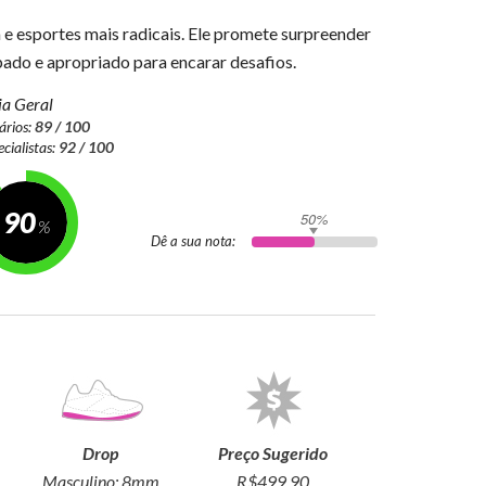
a e esportes mais radicais. Ele promete surpreender
pado e apropriado para encarar desafios.
a Geral
ários:
89 / 100
ecialistas:
92 / 100
90
50%
Dê a sua nota:
Drop
Preço Sugerido
Masculino:
8mm
R$499.90