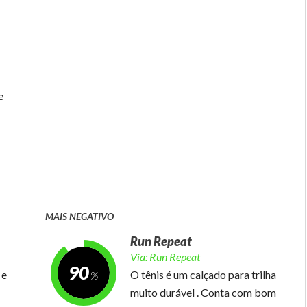
e
MAIS NEGATIVO
Run Repeat
Via:
Run Repeat
90
 e
O tênis é um calçado para trilha
muito durável . Conta com bom