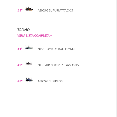
#3º
ASICS GEL FUJI ATTACK 5
TREINO
VER A LISTA COMPLETA +
#1º
NIKE JOYRIDE RUN FLYKNIT
#2º
NIKE AIR ZOOM PEGASUS 36
#3º
ASICS GEL ZIRUSS