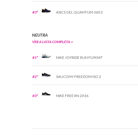
#3º
ASICS GEL QUANTUM 360 2
NEUTRA
VER A LISTA COMPLETA +
#1º
NIKE JOYRIDE RUN FLYKNIT
#2º
SAUCONY FREEDOM ISO 2
#3º
NIKE FREE RN 2016