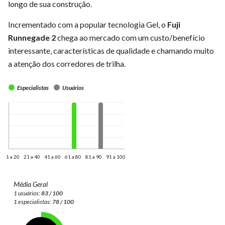
longo de sua construção.
Incrementado com a popular tecnologia Gel, o
Fuji
Runnegade 2
chega ao mercado com um custo/benefício
interessante, características de qualidade e chamando muito
a atenção dos corredores de trilha.
Especialistas
Usuários
1 a 20
21 a 40
41 a 60
61 a 80
81 a 90
91 a 100
Média Geral
1 usuários:
83 / 100
1 especialistas:
78 / 100