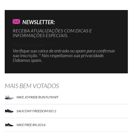
NEWSLETTER:
RECEBA ATUALIZAÇÕES COM DICAS E
INFORMAÇÕES ESPECIAIS.
[wysija_form id="1"]
Verifique sua caixa de entrada ou spam para confirmar
sua inscrição. * Nós respeitamos sua privacidade.
Odiamos spam.
MAIS BEM VOTADOS
NIKE JOYRIDE RUN FLYKNIT
SAUCONY FREEDOM ISO 2
NIKE FREE RN 2016