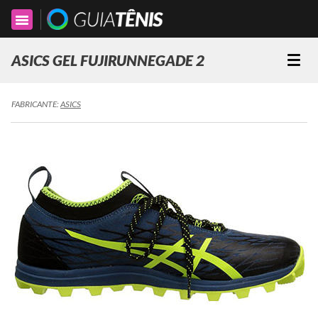
Toggle
navigation
ASICS GEL FUJIRUNNEGADE 2
Togg
navi
FABRICANTE:
ASICS