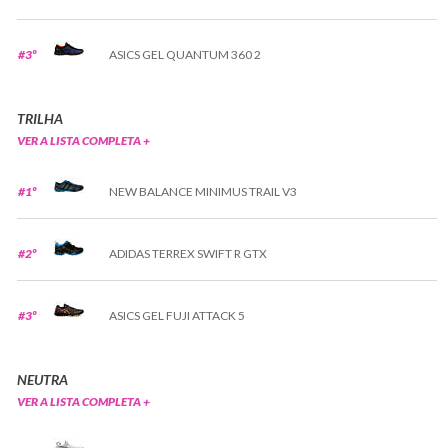
#3º
ASICS GEL QUANTUM 360 2
TRILHA
VER A LISTA COMPLETA +
#1º
NEW BALANCE MINIMUS TRAIL V3
#2º
ADIDAS TERREX SWIFT R GTX
#3º
ASICS GEL FUJI ATTACK 5
NEUTRA
VER A LISTA COMPLETA +