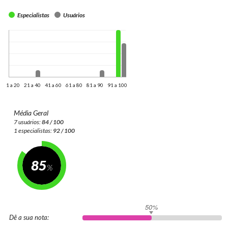
Especialistas
Usuários
1 a 20
21 a 40
41 a 60
61 a 80
81 a 90
91 a 100
Média Geral
7 usuários:
84 / 100
1 especialistas:
92 / 100
85
50%
Dê a sua nota: