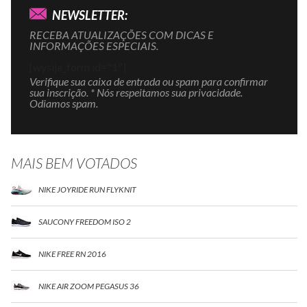
NEWSLETTER:
RECEBA ATUALIZAÇÕES COM DICAS E
INFORMAÇÕES ESPECIAIS.
[wysija_form id="1"]
Verifique sua caixa de entrada ou spam para confirmar
sua inscrição. * Nós respeitamos sua privacidade.
Odiamos spam.
MAIS BEM VOTADOS
NIKE JOYRIDE RUN FLYKNIT
SAUCONY FREEDOM ISO 2
NIKE FREE RN 2016
NIKE AIR ZOOM PEGASUS 36