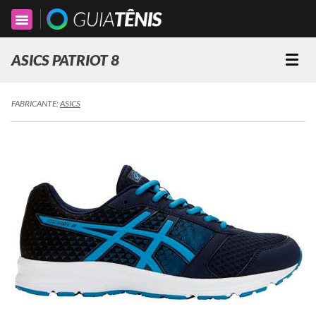
Toggle
navigation
ASICS PATRIOT 8
Togg
navi
FABRICANTE:
ASICS