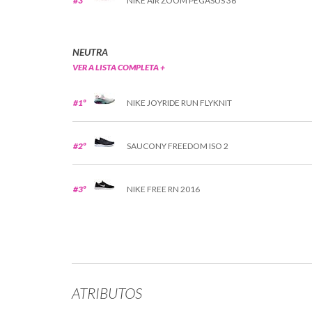
#3º
NIKE AIR ZOOM PEGASUS 36
NEUTRA
VER A LISTA COMPLETA +
#1º
NIKE JOYRIDE RUN FLYKNIT
#2º
SAUCONY FREEDOM ISO 2
#3º
NIKE FREE RN 2016
ATRIBUTOS