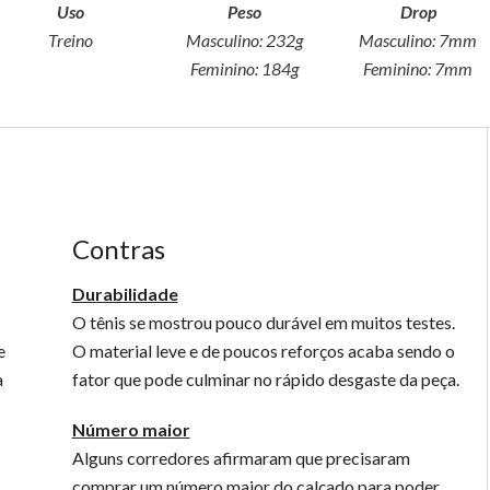
Uso
Peso
Drop
Treino
Masculino:
232g
Masculino:
7mm
Feminino:
184g
Feminino:
7mm
Contras
Durabilidade
O tênis se mostrou pouco durável em muitos testes.
e
O material leve e de poucos reforços acaba sendo o
a
fator que pode culminar no rápido desgaste da peça.
Número maior
Alguns corredores afirmaram que precisaram
comprar um número maior do calçado para poder