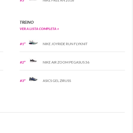
#3º
NIKE FREE RN 2016
TREINO
VER A LISTA COMPLETA +
#1º
NIKE JOYRIDE RUN FLYKNIT
#2º
NIKE AIR ZOOM PEGASUS 36
#3º
ASICS GEL ZIRUSS