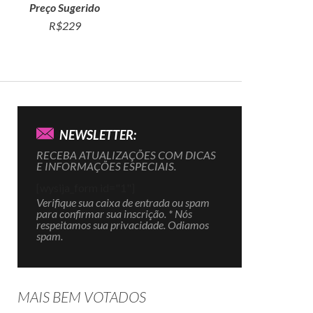
Preço Sugerido
R$229
NEWSLETTER:
RECEBA ATUALIZAÇÕES COM DICAS
E INFORMAÇÕES ESPECIAIS.
[wysija_form id="1"]
Verifique sua caixa de entrada ou spam
para confirmar sua inscrição. * Nós
respeitamos sua privacidade. Odiamos
spam.
MAIS BEM VOTADOS