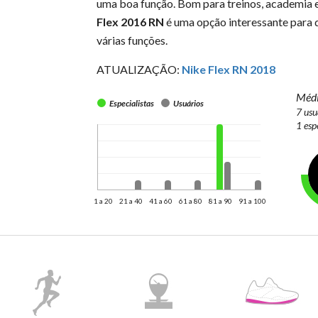
uma boa função. Bom para treinos, academia e
Flex 2016 RN
é uma opção interessante para 
várias funções.
ATUALIZAÇÃO:
Nike Flex RN 2018
Médi
Especialistas
Usuários
7 usu
1 esp
1 a 20
21 a 40
41 a 60
61 a 80
81 a 90
91 a 100