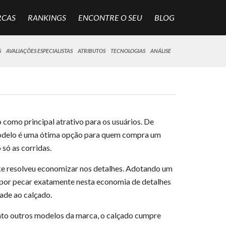
RCAS
RANKINGS
ENCONTRE O SEU
BLOG
S
AVALIAÇÕES ESPECIALISTAS
ATRIBUTOS
TECNOLOGIAS
ANÁLISE
 como principal atrativo para os usuários. De
e modelo é uma ótima opção para quem compra um
 só as corridas.
ike resolveu economizar nos detalhes. Adotando um
 por pecar exatamente nesta economia de detalhes
ade ao calçado.
anto outros modelos da marca, o calçado cumpre