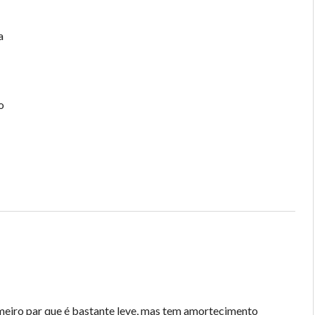
a
o
meiro par que é bastante leve, mas tem amortecimento