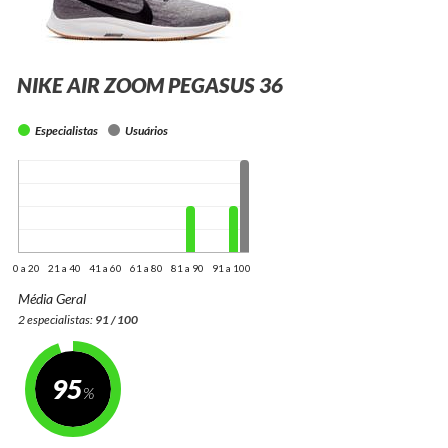
NIKE AIR ZOOM PEGASUS 36
Especialistas
Usuários
0 a 20
21 a 40
41 a 60
61 a 80
81 a 90
91 a 100
Média Geral
2 especialistas:
91 / 100
95