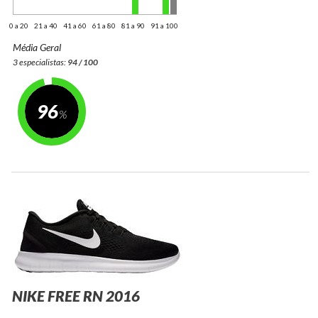
0 a 20
21 a 40
41 a 60
61 a 80
81 a 90
91 a 100
Média Geral
3 especialistas:
94 / 100
96
NIKE FREE RN 2016