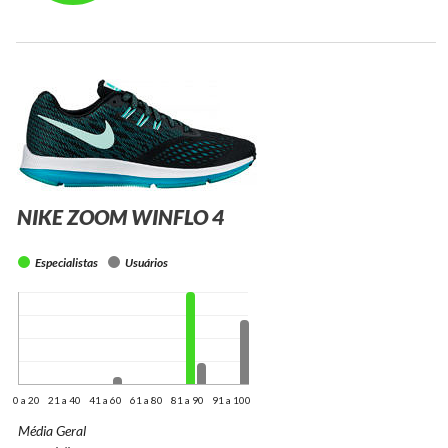
NIKE ZOOM WINFLO 4
Especialistas
Usuários
0 a 20
21 a 40
41 a 60
61 a 80
81 a 90
91 a 100
Média Geral