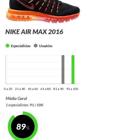
NIKE AIR MAX 2016
Especialistas
Usuários
0 a 20
21 a 40
41 a 60
61 a 80
81 a 90
91 a 100
Média Geral
1 especialistas:
91 / 100
89