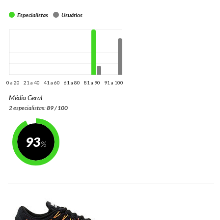
Especialistas
Usuários
0 a 20
21 a 40
41 a 60
61 a 80
81 a 90
91 a 100
Média Geral
2 especialistas:
89 / 100
93