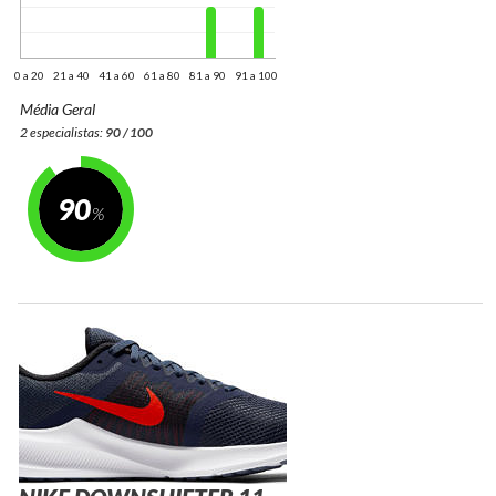
0 a 20
21 a 40
41 a 60
61 a 80
81 a 90
91 a 100
Média Geral
2 especialistas:
90 / 100
90