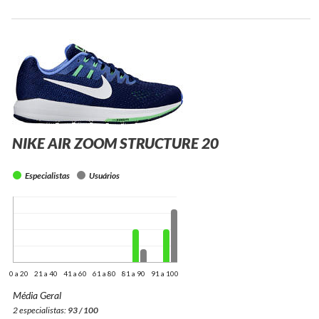
NIKE AIR ZOOM STRUCTURE 20
Especialistas
Usuários
0 a 20
21 a 40
41 a 60
61 a 80
81 a 90
91 a 100
Média Geral
2 especialistas:
93 / 100