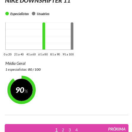
NIKE DOWNSHIFTER 11
Especialistas
Usuários
0 a 20
21 a 40
41 a 60
61 a 80
81 a 90
91 a 100
Média Geral
1 especialistas:
80 / 100
90
PRÓXIMA
1
2
3
4