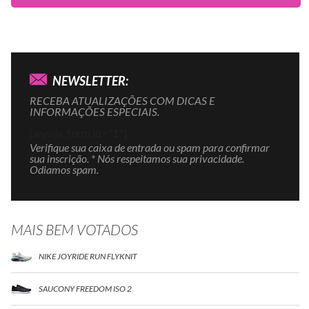
NEWSLETTER:
RECEBA ATUALIZAÇÕES COM DICAS E
INFORMAÇÕES ESPECIAIS.
[wysija_form id="1"]
Verifique sua caixa de entrada ou spam para confirmar
sua inscrição. * Nós respeitamos sua privacidade.
Odiamos spam.
MAIS BEM VOTADOS
NIKE JOYRIDE RUN FLYKNIT
SAUCONY FREEDOM ISO 2