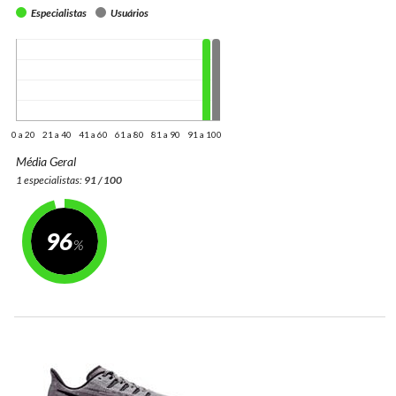
Especialistas
Usuários
0 a 20
21 a 40
41 a 60
61 a 80
81 a 90
91 a 100
Média Geral
1 especialistas:
91 / 100
96