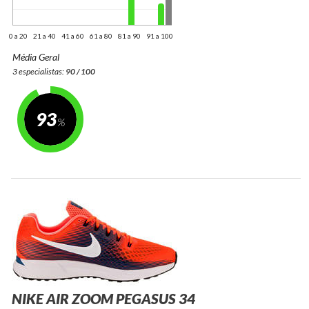
0 a 20
21 a 40
41 a 60
61 a 80
81 a 90
91 a 100
Média Geral
3 especialistas:
90 / 100
93
NIKE AIR ZOOM PEGASUS 34