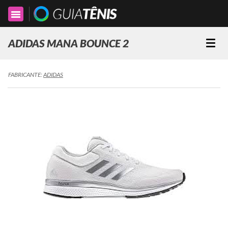
Toggle
navigation
ADIDAS MANA BOUNCE 2
Togg
navi
FABRICANTE:
ADIDAS