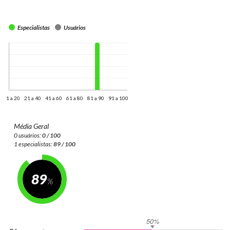
Especialistas
Usuários
1 a 20
21 a 40
41 a 60
61 a 80
81 a 90
91 a 100
Média Geral
0 usuários:
0 / 100
1 especialistas:
89 / 100
89
50%