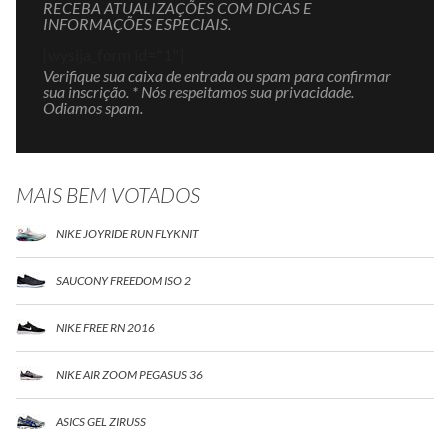
RECEBA ATUALIZAÇÕES COM DICAS E
INFORMAÇÕES ESPECIAIS.
[wysija_form id="1"]
Verifique sua caixa de entrada ou spam para confirmar
sua inscrição. * Nós respeitamos sua privacidade.
Odiamos spam.
MAIS BEM VOTADOS
NIKE JOYRIDE RUN FLYKNIT
SAUCONY FREEDOM ISO 2
NIKE FREE RN 2016
NIKE AIR ZOOM PEGASUS 36
ASICS GEL ZIRUSS