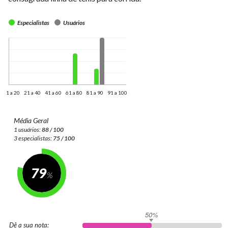
Especialistas
Usuários
1 a 20
21 a 40
41 a 60
61 a 80
81 a 90
91 a 100
Média Geral
1 usuários:
88 / 100
3 especialistas:
75 / 100
79
50%
Dê a sua nota: