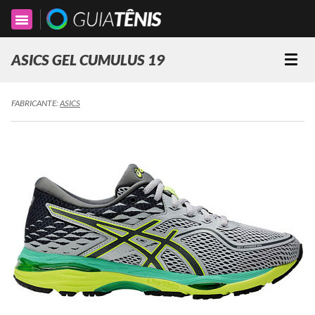
Toggle
navigation
ASICS GEL CUMULUS 19
Togg
navi
FABRICANTE:
ASICS