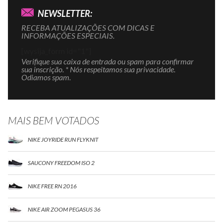
NEWSLETTER:
RECEBA ATUALIZAÇÕES COM DICAS E
INFORMAÇÕES ESPECIAIS.
[wysija_form id="1"]
Verifique sua caixa de entrada ou spam para confirmar
sua inscrição. * Nós respeitamos sua privacidade.
Odiamos spam.
MAIS BEM VOTADOS
NIKE JOYRIDE RUN FLYKNIT
SAUCONY FREEDOM ISO 2
NIKE FREE RN 2016
NIKE AIR ZOOM PEGASUS 36