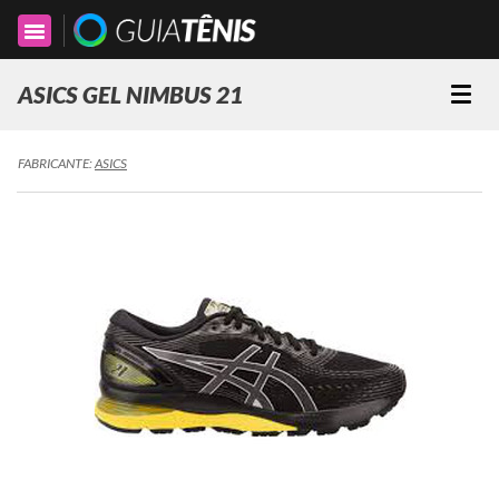
Toggle
navigation
ASICS GEL NIMBUS 21
Togg
navi
FABRICANTE:
ASICS