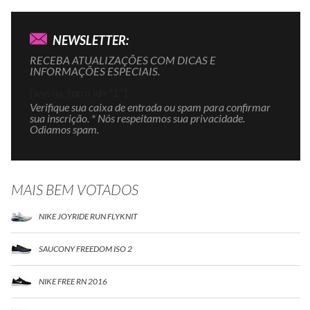
NEWSLETTER:
RECEBA ATUALIZAÇÕES COM DICAS E
INFORMAÇÕES ESPECIAIS.
[wysija_form id="1"]
Verifique sua caixa de entrada ou spam para confirmar
sua inscrição. * Nós respeitamos sua privacidade.
Odiamos spam.
MAIS BEM VOTADOS
NIKE JOYRIDE RUN FLYKNIT
SAUCONY FREEDOM ISO 2
NIKE FREE RN 2016