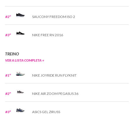
#2º
SAUCONY FREEDOM ISO 2
#3º
NIKE FREE RN 2016
TREINO
VER A LISTA COMPLETA +
#1º
NIKE JOYRIDE RUN FLYKNIT
#2º
NIKE AIR ZOOM PEGASUS 36
#3º
ASICS GEL ZIRUSS