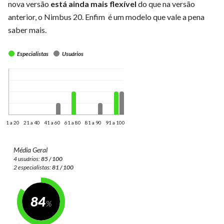
nova versão
está ainda mais flexível
do que na versão
anterior, o Nimbus 20. Enfim é um modelo que vale a pena
saber mais.
Especialistas
Usuários
1 a 20
21 a 40
41 a 60
61 a 80
81 a 90
91 a 100
Média Geral
4 usuários:
85 / 100
2 especialistas:
81 / 100
84