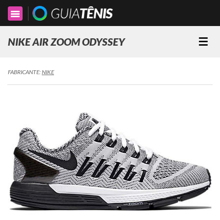
Toggle
navigation
NIKE AIR ZOOM ODYSSEY
Togg
navi
FABRICANTE:
NIKE