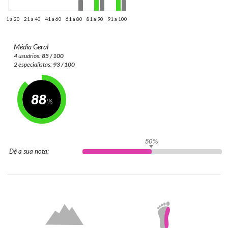
1 a 20
21 a 40
41 a 60
61 a 80
81 a 90
91 a 100
Média Geral
4 usuários:
85 / 100
2 especialistas:
93 / 100
88
50%
Dê a sua nota: