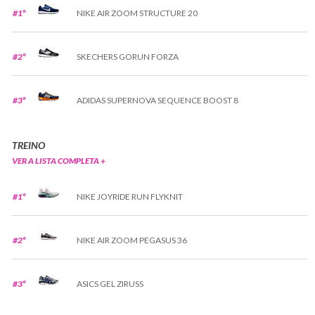
#1º
NIKE AIR ZOOM STRUCTURE 20
#2º
SKECHERS GORUN FORZA
#3º
ADIDAS SUPERNOVA SEQUENCE BOOST 8
TREINO
VER A LISTA COMPLETA +
#1º
NIKE JOYRIDE RUN FLYKNIT
#2º
NIKE AIR ZOOM PEGASUS 36
#3º
ASICS GEL ZIRUSS