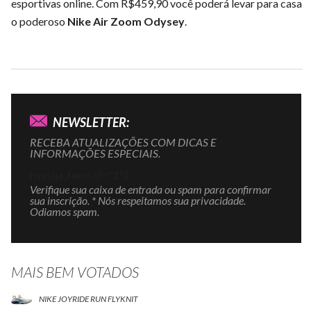
esportivas online. Com R$459,90 você poderá levar para casa
o poderoso
Nike Air Zoom Odysey
.
NEWSLETTER:
RECEBA ATUALIZAÇÕES COM DICAS E
INFORMAÇÕES ESPECIAIS.
[wysija_form id="1"]
Verifique sua caixa de entrada ou spam para confirmar
sua inscrição. * Nós respeitamos sua privacidade.
Odiamos spam.
MAIS BEM VOTADOS
NIKE JOYRIDE RUN FLYKNIT