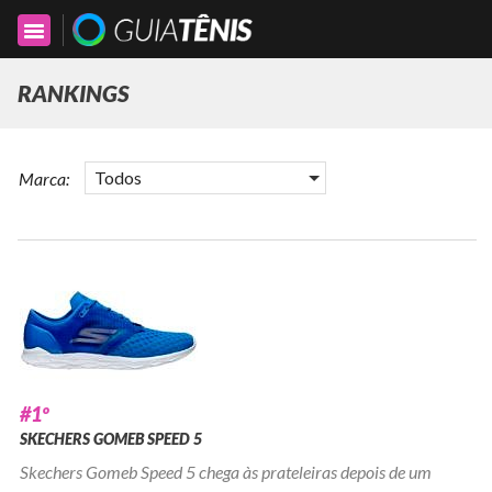
Toggle
navigation
RANKINGS
Todos
Marca:
#1º
SKECHERS GOMEB SPEED 5
Skechers Gomeb Speed 5 chega às prateleiras depois de um