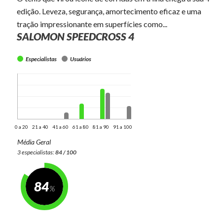
edição. Leveza, segurança, amortecimento eficaz e uma
tração impressionante em superfícies como...
SALOMON SPEEDCROSS 4
Especialistas
Usuários
0 a 20
21 a 40
41 a 60
61 a 80
81 a 90
91 a 100
Média Geral
3 especialistas:
84 / 100
84