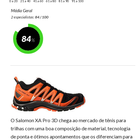
0 a 20
21 a 40
41 a 60
61 a 80
81 a 90
91 a 100
Média Geral
2 especialistas:
84 / 100
84
O Salomon XA Pro 3D chega ao mercado de tênis para
trilhas com uma boa composição de material, tecnologia
de ponta e ótimos apontamentos que os diferenciam para