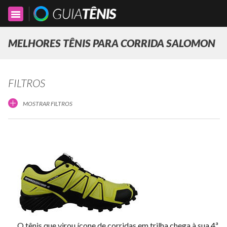
Toggle
navigation
MELHORES TÊNIS PARA CORRIDA SALOMON
FILTROS
MOSTRAR FILTROS
O tênis que virou ícone de corridas em trilha chega à sua 4ª