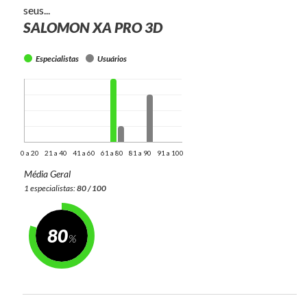
seus...
SALOMON XA PRO 3D
Especialistas
Usuários
0 a 20
21 a 40
41 a 60
61 a 80
81 a 90
91 a 100
Média Geral
1 especialistas:
80 / 100
80