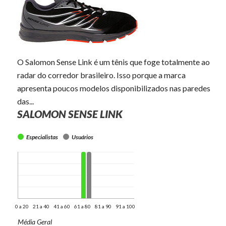
O Salomon Sense Link é um tênis que foge totalmente ao
radar do corredor brasileiro. Isso porque a marca
apresenta poucos modelos disponibilizados nas paredes
das...
SALOMON SENSE LINK
Especialistas
Usuários
0 a 20
21 a 40
41 a 60
61 a 80
81 a 90
91 a 100
Média Geral