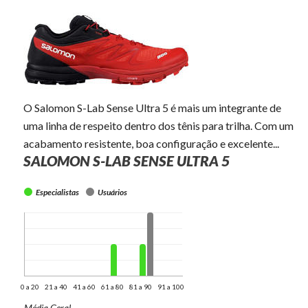
O Salomon S-Lab Sense Ultra 5 é mais um integrante de
uma linha de respeito dentro dos tênis para trilha. Com um
acabamento resistente, boa configuração e excelente...
SALOMON S-LAB SENSE ULTRA 5
Especialistas
Usuários
0 a 20
21 a 40
41 a 60
61 a 80
81 a 90
91 a 100
Média Geral