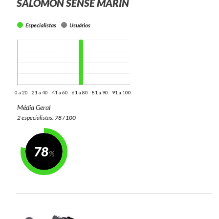
SALOMON SENSE MARIN
Especialistas
Usuários
0 a 20
21 a 40
41 a 60
61 a 80
81 a 90
91 a 100
Média Geral
2 especialistas:
78 / 100
78