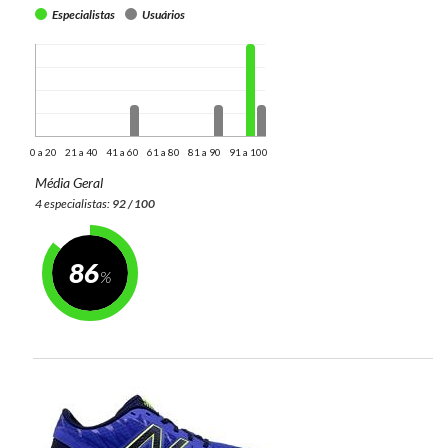
Especialistas
Usuários
0 a 20
21 a 40
41 a 60
61 a 80
81 a 90
91 a 100
Média Geral
4 especialistas:
92 / 100
86