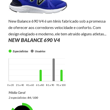
New Balance 690 V4 é um tênis fabricado sob a promessa
de oferecer aos corredores velocidade e conforto. Com
design elogiado e moderno, ele tem atraído alguns atletas...
NEW BALANCE 690 V4
Especialistas
Usuários
0 a 20
21 a 40
41 a 60
61 a 80
81 a 90
91 a 100
Média Geral
2 especialistas:
84 / 100