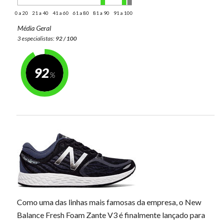
0 a 20
21 a 40
41 a 60
61 a 80
81 a 90
91 a 100
Média Geral
3 especialistas:
92 / 100
92
Como uma das linhas mais famosas da empresa, o New
Balance Fresh Foam Zante V3 é finalmente lançado para