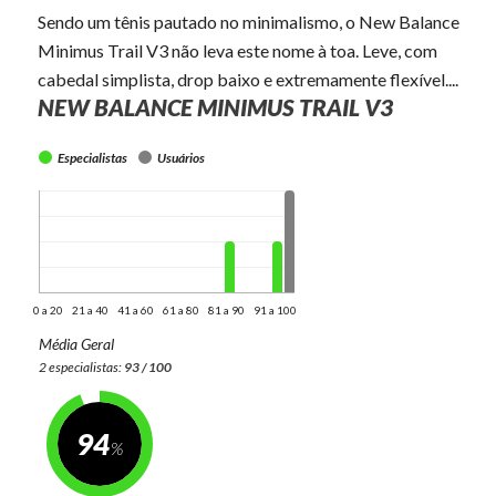
Sendo um tênis pautado no minimalismo, o New Balance
Minimus Trail V3 não leva este nome à toa. Leve, com
cabedal simplista, drop baixo e extremamente flexível....
NEW BALANCE MINIMUS TRAIL V3
Especialistas
Usuários
0 a 20
21 a 40
41 a 60
61 a 80
81 a 90
91 a 100
Média Geral
2 especialistas:
93 / 100
94