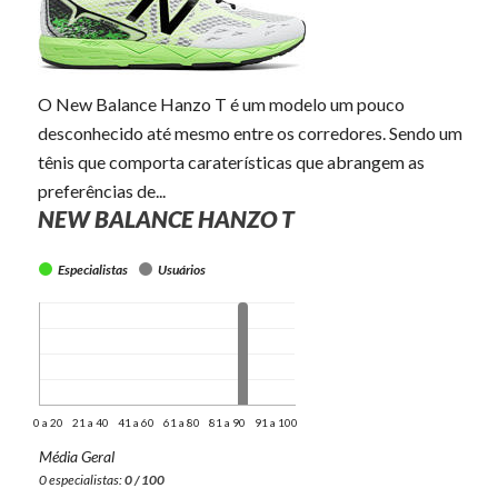
O New Balance Hanzo T é um modelo um pouco
desconhecido até mesmo entre os corredores. Sendo um
tênis que comporta caraterísticas que abrangem as
preferências de...
NEW BALANCE HANZO T
Especialistas
Usuários
0 a 20
21 a 40
41 a 60
61 a 80
81 a 90
91 a 100
Média Geral
0 especialistas:
0 / 100