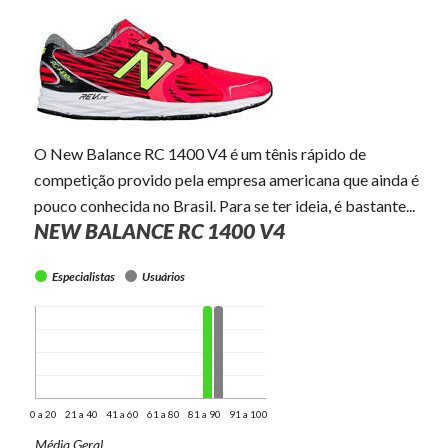
O New Balance RC 1400 V4 é um tênis rápido de
competição provido pela empresa americana que ainda é
pouco conhecida no Brasil. Para se ter ideia, é bastante...
NEW BALANCE RC 1400 V4
Especialistas
Usuários
0 a 20
21 a 40
41 a 60
61 a 80
81 a 90
91 a 100
Média Geral