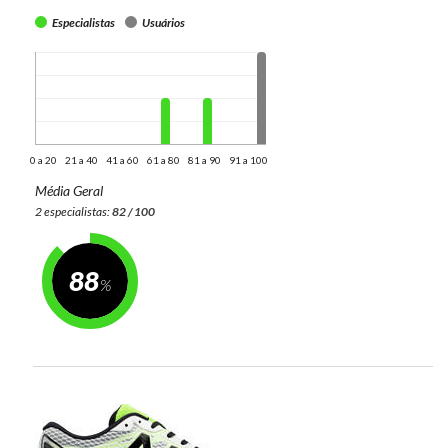
Especialistas
Usuários
0 a 20
21 a 40
41 a 60
61 a 80
81 a 90
91 a 100
Média Geral
2 especialistas:
82 / 100
88