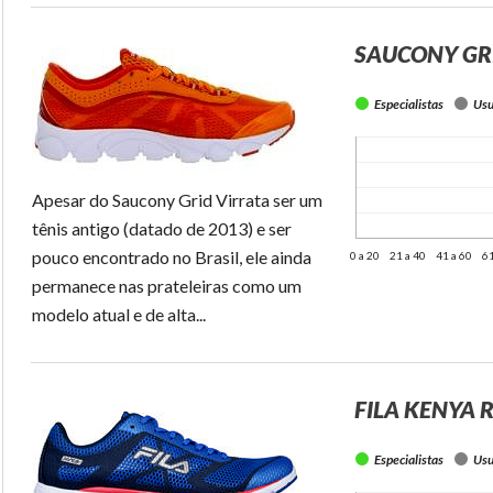
SAUCONY GR
Especialistas
Usu
Apesar do Saucony Grid Virrata ser um
tênis antigo (datado de 2013) e ser
pouco encontrado no Brasil, ele ainda
0 a 20
21 a 40
41 a 60
61
permanece nas prateleiras como um
modelo atual e de alta...
FILA KENYA 
Especialistas
Usu