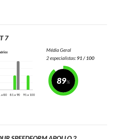
T 7
Média Geral
ários
2 especialistas:
91 / 100
89
 a 80
81 a 90
91 a 100
UR SPEEDFORM APOLLO 2