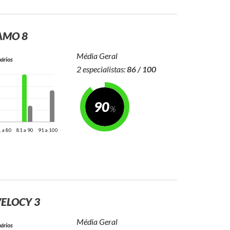
AMO 8
Média Geral
ários
2 especialistas:
86 / 100
90
 a 80
81 a 90
91 a 100
ELOCY 3
Média Geral
ários