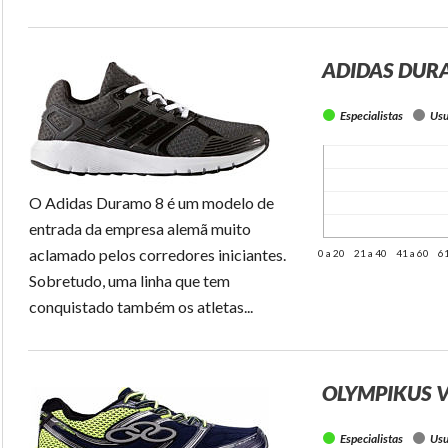
ADIDAS DUR
Especialistas
Usu
O Adidas Duramo 8 é um modelo de
entrada da empresa alemã muito
aclamado pelos corredores iniciantes.
0 a 20
21 a 40
41 a 60
61
Sobretudo, uma linha que tem
conquistado também os atletas...
OLYMPIKUS V
Especialistas
Usu