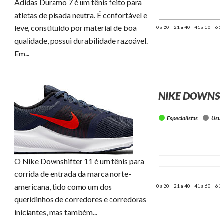
Adidas Duramo 7 é um tênis feito para
atletas de pisada neutra. É confortável e
leve, constituído por material de boa
0 a 20
21 a 40
41 a 60
61
qualidade, possui durabilidade razoável.
Em...
NIKE DOWNS
Especialistas
Usu
O Nike Downshifter 11 é um tênis para
corrida de entrada da marca norte-
americana, tido como um dos
0 a 20
21 a 40
41 a 60
61
queridinhos de corredores e corredoras
iniciantes, mas também...