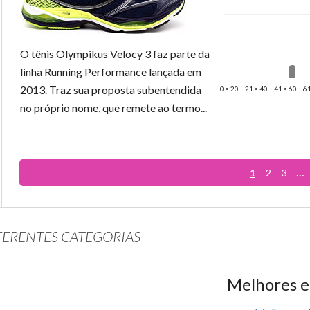
O tênis Olympikus Velocy 3 faz parte da
linha Running Performance lançada em
2013. Traz sua proposta subentendida
0 a 20
21 a 40
41 a 60
61
no próprio nome, que remete ao termo...
…
1
2
3
FERENTES CATEGORIAS
Melhores e