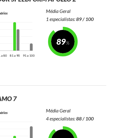
Média Geral
ários
1 especialistas:
89 / 100
89
 a 80
81 a 90
91 a 100
AMO 7
Média Geral
ários
4 especialistas:
88 / 100