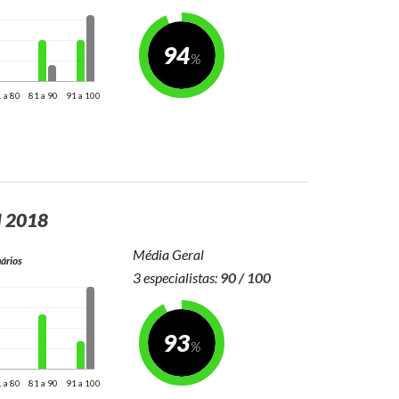
94
 a 80
81 a 90
91 a 100
N 2018
Média Geral
ários
3 especialistas:
90 / 100
93
 a 80
81 a 90
91 a 100