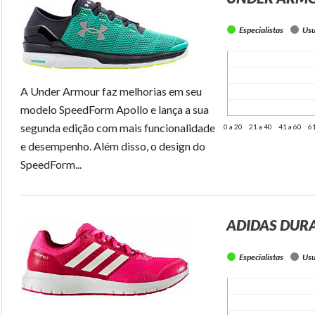
Especialistas
Usu
A Under Armour faz melhorias em seu
modelo SpeedForm Apollo e lança a sua
segunda edição com mais funcionalidade
0 a 20
21 a 40
41 a 60
61
e desempenho. Além disso, o design do
SpeedForm...
ADIDAS DUR
Especialistas
Usu