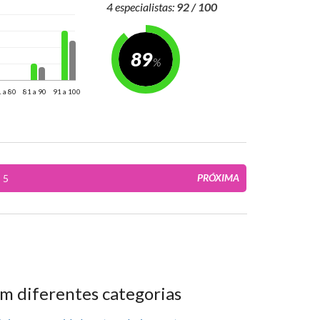
4 especialistas:
92 / 100
89
 a 80
81 a 90
91 a 100
PRÓXIMA
5
m diferentes categorias