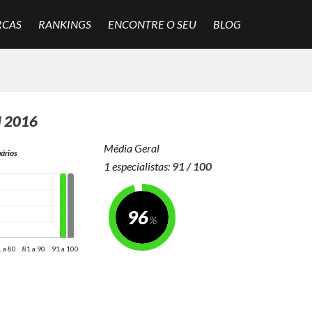
RCAS
RANKINGS
ENCONTRE O SEU
BLOG
N 2016
Média Geral
ários
1 especialistas:
91 / 100
96
 a 80
81 a 90
91 a 100