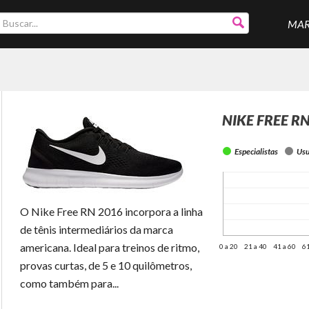
MA
NIKE FREE R
Especialistas
Usu
O Nike Free RN 2016 incorpora a linha
de tênis intermediários da marca
americana. Ideal para treinos de ritmo,
0 a 20
21 a 40
41 a 60
61
provas curtas, de 5 e 10 quilômetros,
como também para...