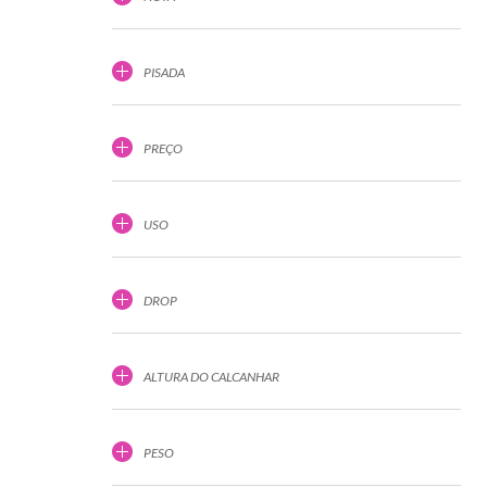
PISADA
PREÇO
USO
DROP
ALTURA DO CALCANHAR
PESO