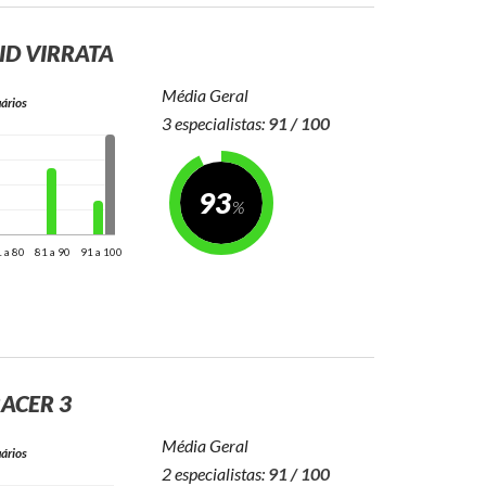
ID VIRRATA
Média Geral
ários
3 especialistas:
91 / 100
93
 a 80
81 a 90
91 a 100
RACER 3
Média Geral
ários
2 especialistas:
91 / 100