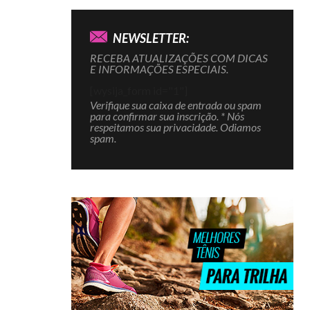
NEWSLETTER:
RECEBA ATUALIZAÇÕES COM DICAS
E INFORMAÇÕES ESPECIAIS.
[wysija_form id="1"]
Verifique sua caixa de entrada ou spam
para confirmar sua inscrição. * Nós
respeitamos sua privacidade. Odiamos
spam.