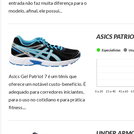
entrada não faz muita diferença para o
modelo, afinal, ele possui...
ASICS PATRIO
Especialistas
Usu
Asics Gel Patriot 7 é um tênis que
oferece um notável custo-benefício. É
adequado para corredores iniciantes,
0 a 20
21 a 40
41 a 60
61
para o uso no cotidiano e para prática
fitness....
UNDER ARMO