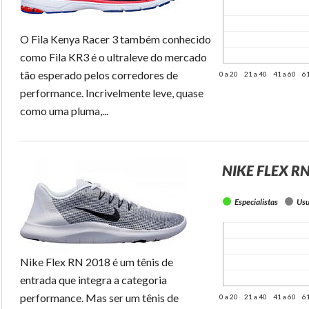
O Fila Kenya Racer 3 também conhecido
como Fila KR3 é o ultraleve do mercado
tão esperado pelos corredores de
0 a 20
21 a 40
41 a 60
61
performance. Incrivelmente leve, quase
como uma pluma,...
NIKE FLEX R
Especialistas
Usu
Nike Flex RN 2018 é um tênis de
entrada que integra a categoria
performance. Mas ser um tênis de
0 a 20
21 a 40
41 a 60
61