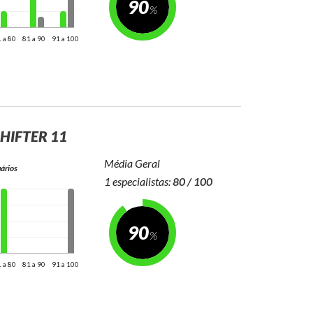
90
 a 80
81 a 90
91 a 100
HIFTER 11
Média Geral
ários
1 especialistas:
80 / 100
90
 a 80
81 a 90
91 a 100