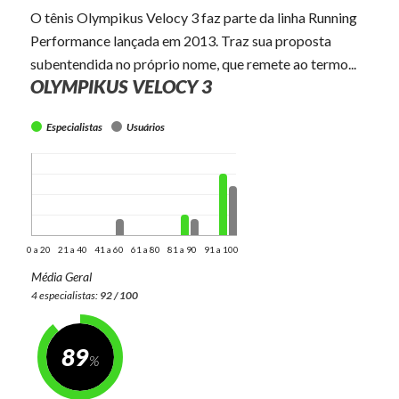
O tênis Olympikus Velocy 3 faz parte da linha Running
Performance lançada em 2013. Traz sua proposta
subentendida no próprio nome, que remete ao termo...
OLYMPIKUS VELOCY 3
Especialistas
Usuários
0 a 20
21 a 40
41 a 60
61 a 80
81 a 90
91 a 100
Média Geral
4 especialistas:
92 / 100
89