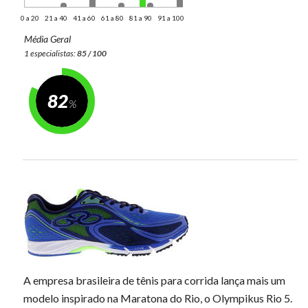
0 a 20
21 a 40
41 a 60
61 a 80
81 a 90
91 a 100
Média Geral
1 especialistas:
85 / 100
82
A empresa brasileira de tênis para corrida lança mais um
modelo inspirado na Maratona do Rio, o Olympikus Rio 5.