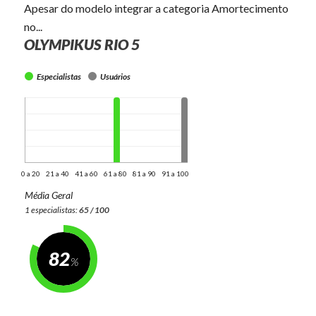
Apesar do modelo integrar a categoria Amortecimento
no...
OLYMPIKUS RIO 5
Especialistas
Usuários
0 a 20
21 a 40
41 a 60
61 a 80
81 a 90
91 a 100
Média Geral
1 especialistas:
65 / 100
82