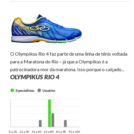
O Olympikus Rio 4 faz parte de uma linha de tênis voltada
para a Maratona do Rio – já que a Olympikus é a
patrocinadora mor da maratona. Isso porque o calçado...
OLYMPIKUS RIO 4
Especialistas
Usuários
0 a 20
21 a 40
41 a 60
61 a 80
81 a 90
91 a 100