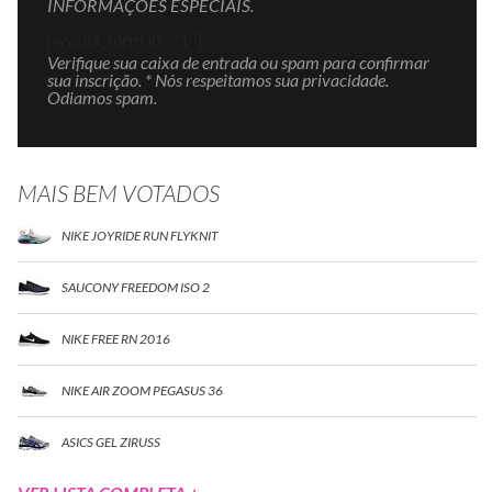
INFORMAÇÕES ESPECIAIS.
[wysija_form id="1"]
Verifique sua caixa de entrada ou spam para confirmar
sua inscrição. * Nós respeitamos sua privacidade.
Odiamos spam.
MAIS BEM VOTADOS
NIKE JOYRIDE RUN FLYKNIT
SAUCONY FREEDOM ISO 2
NIKE FREE RN 2016
NIKE AIR ZOOM PEGASUS 36
ASICS GEL ZIRUSS