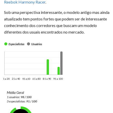
Reebok Harmony Racer
.
Sob uma perspectiva interessante, o modelo antigo mas ainda
atualizado tem pontos fortes que podem ser de interessante
conhecimento dos corredores que buscam um modelo
diferentes dos usuais encontrados no mercado.
Especialistas
Usuários
1 a 20
21 a 40
41 a 60
61 a 80
81 a 90
91 a 100
Média Geral
1 usuários:
98 / 100
3 especialistas:
91 / 100