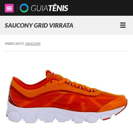
Toggle
navigation
SAUCONY GRID VIRRATA
Togg
navi
FABRICANTE:
SAUCONY