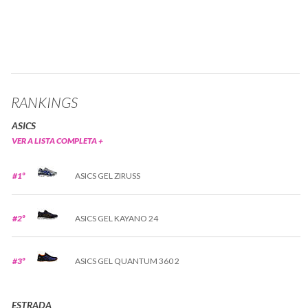
RANKINGS
ASICS
VER A LISTA COMPLETA +
#1º
ASICS GEL ZIRUSS
#2º
ASICS GEL KAYANO 24
#3º
ASICS GEL QUANTUM 360 2
ESTRADA