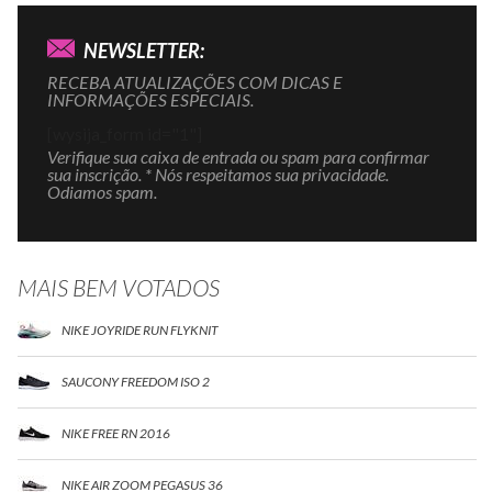
NEWSLETTER:
RECEBA ATUALIZAÇÕES COM DICAS E
INFORMAÇÕES ESPECIAIS.
[wysija_form id="1"]
Verifique sua caixa de entrada ou spam para confirmar
sua inscrição. * Nós respeitamos sua privacidade.
Odiamos spam.
MAIS BEM VOTADOS
NIKE JOYRIDE RUN FLYKNIT
SAUCONY FREEDOM ISO 2
NIKE FREE RN 2016
NIKE AIR ZOOM PEGASUS 36