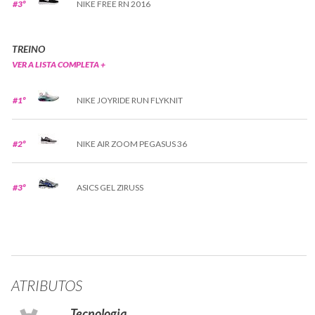
#3º
NIKE FREE RN 2016
TREINO
VER A LISTA COMPLETA +
#1º
NIKE JOYRIDE RUN FLYKNIT
#2º
NIKE AIR ZOOM PEGASUS 36
#3º
ASICS GEL ZIRUSS
ATRIBUTOS
Tecnologia