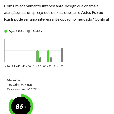
Com um acabamento interessante, design que chama a
atenção, mas um preço que deixa a desejar, o A
sics Fuzex
Rush
pode ser uma interessante opção no mercado? Confira!
Especialistas
Usuários
1 a 20
21 a 40
41 a 60
61 a 80
81 a 90
91 a 100
Média Geral
5 usuários:
90 / 100
2 especialistas:
76 / 100
86