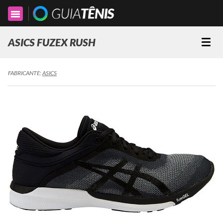
Toggle
navigation
ASICS FUZEX RUSH
Togg
navi
FABRICANTE:
ASICS