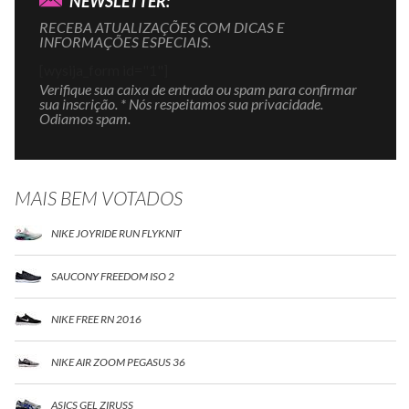
NEWSLETTER:
RECEBA ATUALIZAÇÕES COM DICAS E
INFORMAÇÕES ESPECIAIS.
[wysija_form id="1"]
Verifique sua caixa de entrada ou spam para confirmar
sua inscrição. * Nós respeitamos sua privacidade.
Odiamos spam.
MAIS BEM VOTADOS
NIKE JOYRIDE RUN FLYKNIT
SAUCONY FREEDOM ISO 2
NIKE FREE RN 2016
NIKE AIR ZOOM PEGASUS 36
ASICS GEL ZIRUSS