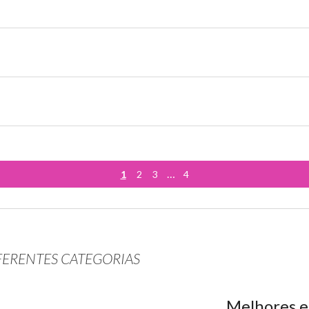
…
1
2
3
4
FERENTES CATEGORIAS
Melhores e