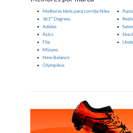
Melhores tênis para corrida Nike
Pum
361º Degrees
Reeb
Adidas
Salo
Asics
Skec
Fila
Unde
Mizuno
New Balance
Olympikus