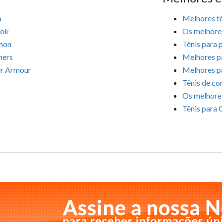
a
Melhores tê
ok
Os melhores
mon
Tênis para 
hers
Melhores p
r Armour
Melhores p
Tênis de co
Os melhores
Tênis para 